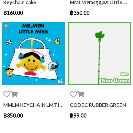
Keychain cake
MMLM พวงกุญแจ Little Miss Fickle
฿160.00
฿350.00
MMLM KEYCHAIN LM.TIDY
CODEC RUBBER GREEN
฿350.00
฿99.00