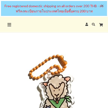
×
Free registered domestic shipping on all orders over 200 THB - ส่ง
ฟรีลงทะเบียนภายในประเทศไทยเมื่อซื้อครบ 200 บาท