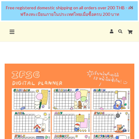
×
Free registered domestic shipping on all orders over 200 THB - ส่ง
ฟรีลงทะเบียนภายในประเทศไทยเมื่อซื้อครบ 200 บาท